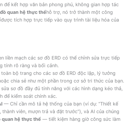
n để kết hợp văn bản phong phú, không gian hợp tác
 đồ quan hệ thực thể
hỗ trợ, nó trở thành một công
ể
được tích hợp trực tiếp vào quy trình tài liệu hóa của
 liền mạch các sơ đồ ERD có thể chỉnh sửa trực tiếp
g tính rõ ràng và bối cảnh.
oàn bộ trang cho các sơ đồ ERD độc lập, lý tưởng
hoặc chia sẻ như một phần trong cơ sở tri thức của bạn.
sửa sơ đồ đầy đủ tính năng với các hình dạng kéo thả,
nh để kiểm soát chính xác.
I
— Chỉ cần mô tả hệ thống của bạn (ví dụ: “Thiết kế
, thành viên, mượn trả và đặt trước”), và AI của chúng
 quan hệ thực thể
— tiết kiệm hàng giờ công sức làm