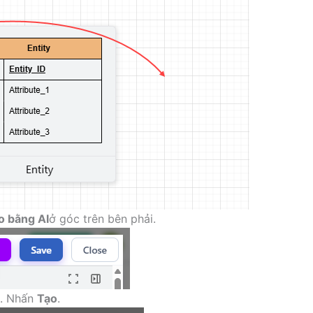
o bằng AI
ở góc trên bên phải.
p. Nhấn
Tạo
.