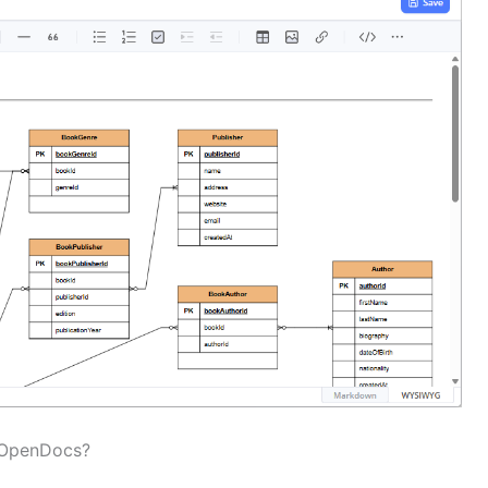
g OpenDocs?