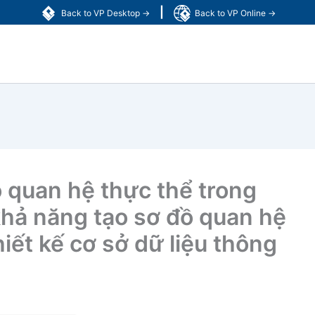
|
Back to VP Desktop →
Back to VP Online →
ồ quan hệ thực thể trong
hả năng tạo sơ đồ quan hệ
iết kế cơ sở dữ liệu thông