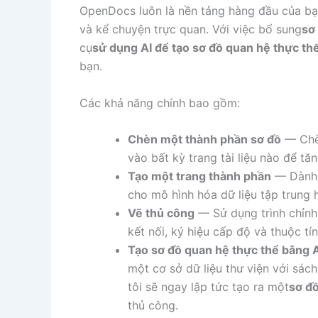
OpenDocs luôn là nền tảng hàng đầu của bạ
và kể chuyện trực quan. Với việc bổ sung
sơ
cụ
sử dụng AI để tạo sơ đồ quan hệ thực th
bạn.
Các khả năng chính bao gồm:
Chèn một thành phần sơ đồ
— Chèn
vào bất kỳ trang tài liệu nào để tăn
Tạo một trang thành phần
— Dành t
cho mô hình hóa dữ liệu tập trung 
Vẽ thủ công
— Sử dụng trình chỉnh 
kết nối, ký hiệu cấp độ và thuộc tí
Tạo sơ đồ quan hệ thực thể bằng A
một cơ sở dữ liệu thư viện với sách
tôi sẽ ngay lập tức tạo ra một
sơ đồ
thủ công.