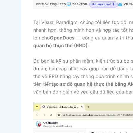
|
DESKTOP
VP ON
Professional
EDITION REQUIRED
Tại Visual Paradigm, chúng tôi liên tục đổi 
nhanh hơn, thông minh hơn và hợp tác tốt h
lớn cho
OpenDocs
— công cụ quản lý tri t
quan hệ thực thể (ERD)
.
Dù bạn là kỹ sư phần mềm, kiến trúc sư cơ s
dự án, bản cập nhật này giúp bạn dễ dàng t
thể vẽ ERD bằng tay thông qua trình chỉnh 
tiên tiến
tạo sơ đồ quan hệ thực thể bằng AI
văn bản đơn giản về yêu cầu dữ liệu của bạn