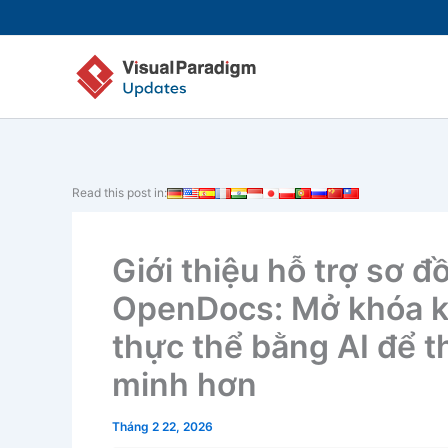
Nhảy
tới
nội
dung
Read this post in:
Giới thiệu hỗ trợ sơ đ
OpenDocs: Mở khóa k
thực thể bằng AI để th
minh hơn
Tháng 2 22, 2026