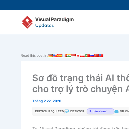
Nhảy
tới
nội
dung
Read this post in:
Sơ đồ trạng thái AI t
cho trợ lý trò chuyện
Tháng 2 22, 2026
|
DESKTOP
VP ON
Professional
EDITION REQUIRED
Tại Visual Paradigm, chúng tôi đang trên hà