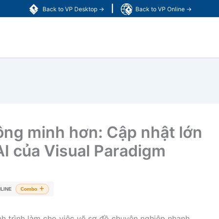
|
Back to VP Desktop →
Back to VP Online →
hông minh hơn: Cập nhật lớn
 AI của Visual Paradigm
LINE
Combo
nh trình làm cho việc vẽ sơ đồ chuyên nghiệp nhanh