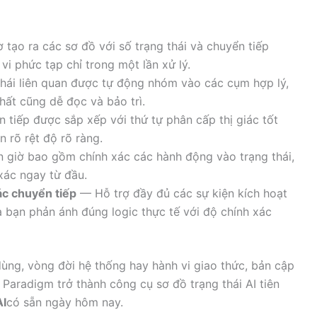
 tạo ra các sơ đồ với số trạng thái và chuyển tiếp
 vi phức tạp chỉ trong một lần xử lý.
hái liên quan được tự động nhóm vào các cụm hợp lý,
hất cũng dễ đọc và bảo trì.
tiếp được sắp xếp với thứ tự phân cấp thị giác tốt
ện rõ rệt độ rõ ràng.
 giờ bao gồm chính xác các hành động vào trạng thái,
xác ngay từ đầu.
ác chuyển tiếp
— Hỗ trợ đầy đủ các sự kiện kích hoạt
a bạn phản ánh đúng logic thực tế với độ chính xác
ùng, vòng đời hệ thống hay hành vi giao thức, bản cập
l Paradigm trở thành công cụ sơ đồ trạng thái AI tiên
AI
có sẵn ngày hôm nay.