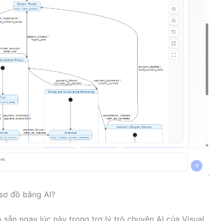
 sơ đồ bằng AI?
 sẵn ngay lúc này trong trợ lý trò chuyện AI của Visual