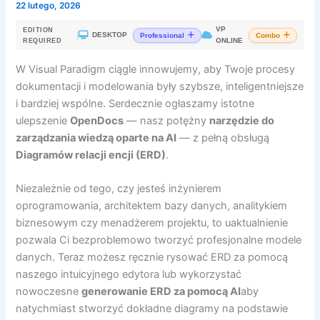
22 lutego, 2026
VP
EDITION
|
DESKTOP
Professional
Combo
ONLINE
REQUIRED
W Visual Paradigm ciągle innowujemy, aby Twoje procesy
dokumentacji i modelowania były szybsze, inteligentniejsze
i bardziej wspólne. Serdecznie ogłaszamy istotne
ulepszenie
OpenDocs
— nasz potężny
narzędzie do
zarządzania wiedzą oparte na AI
— z pełną obsługą
Diagramów relacji encji (ERD)
.
Niezależnie od tego, czy jesteś inżynierem
oprogramowania, architektem bazy danych, analitykiem
biznesowym czy menadżerem projektu, to uaktualnienie
pozwala Ci bezproblemowo tworzyć profesjonalne modele
danych. Teraz możesz ręcznie rysować ERD za pomocą
naszego intuicyjnego edytora lub wykorzystać
nowoczesne
generowanie ERD za pomocą AI
aby
natychmiast stworzyć dokładne diagramy na podstawie