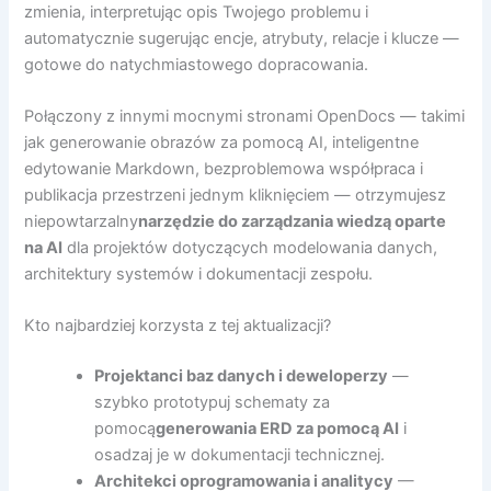
zmienia, interpretując opis Twojego problemu i
automatycznie sugerując encje, atrybuty, relacje i klucze —
gotowe do natychmiastowego dopracowania.
Połączony z innymi mocnymi stronami OpenDocs — takimi
jak generowanie obrazów za pomocą AI, inteligentne
edytowanie Markdown, bezproblemowa współpraca i
publikacja przestrzeni jednym kliknięciem — otrzymujesz
niepowtarzalny
narzędzie do zarządzania wiedzą oparte
na AI
dla projektów dotyczących modelowania danych,
architektury systemów i dokumentacji zespołu.
Kto najbardziej korzysta z tej aktualizacji?
Projektanci baz danych i deweloperzy
—
szybko prototypuj schematy za
pomocą
generowania ERD za pomocą AI
i
osadzaj je w dokumentacji technicznej.
Architekci oprogramowania i analitycy
—