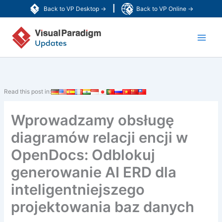
Przejdź
|
Back to VP Desktop →
Back to VP Online →
do
Main
treści
Men
Read this post in:
Wprowadzamy obsługę
diagramów relacji encji w
OpenDocs: Odblokuj
generowanie AI ERD dla
inteligentniejszego
projektowania baz danych