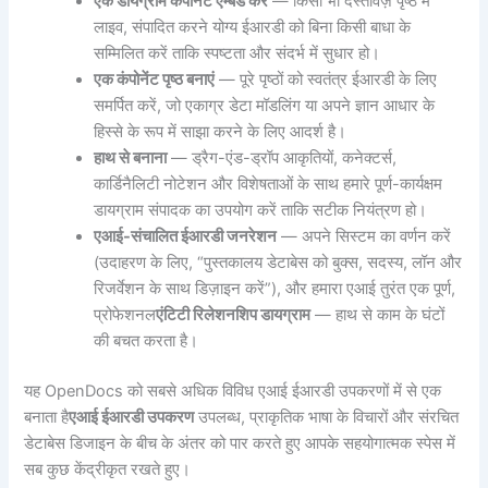
एक डायग्राम कंपोनेंट एम्बेड करें
— किसी भी दस्तावेज़ पृष्ठ में
लाइव, संपादित करने योग्य ईआरडी को बिना किसी बाधा के
सम्मिलित करें ताकि स्पष्टता और संदर्भ में सुधार हो।
एक कंपोनेंट पृष्ठ बनाएं
— पूरे पृष्ठों को स्वतंत्र ईआरडी के लिए
समर्पित करें, जो एकाग्र डेटा मॉडलिंग या अपने ज्ञान आधार के
हिस्से के रूप में साझा करने के लिए आदर्श है।
हाथ से बनाना
— ड्रैग-एंड-ड्रॉप आकृतियों, कनेक्टर्स,
कार्डिनैलिटी नोटेशन और विशेषताओं के साथ हमारे पूर्ण-कार्यक्षम
डायग्राम संपादक का उपयोग करें ताकि सटीक नियंत्रण हो।
एआई-संचालित ईआरडी जनरेशन
— अपने सिस्टम का वर्णन करें
(उदाहरण के लिए, “पुस्तकालय डेटाबेस को बुक्स, सदस्य, लॉन और
रिजर्वेशन के साथ डिज़ाइन करें”), और हमारा एआई तुरंत एक पूर्ण,
प्रोफेशनल
एंटिटी रिलेशनशिप डायग्राम
— हाथ से काम के घंटों
की बचत करता है।
यह OpenDocs को सबसे अधिक विविध एआई ईआरडी उपकरणों में से एक
बनाता है
एआई ईआरडी उपकरण
उपलब्ध, प्राकृतिक भाषा के विचारों और संरचित
डेटाबेस डिजाइन के बीच के अंतर को पार करते हुए आपके सहयोगात्मक स्पेस में
सब कुछ केंद्रीकृत रखते हुए।