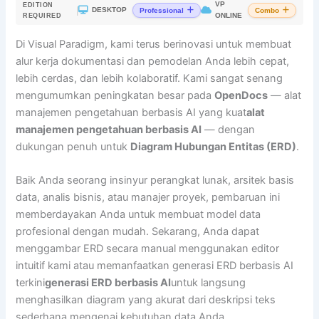
VP
EDITION
|
DESKTOP
Professional
Combo
ONLINE
REQUIRED
Di Visual Paradigm, kami terus berinovasi untuk membuat
alur kerja dokumentasi dan pemodelan Anda lebih cepat,
lebih cerdas, dan lebih kolaboratif. Kami sangat senang
mengumumkan peningkatan besar pada
OpenDocs
— alat
manajemen pengetahuan berbasis AI yang kuat
alat
manajemen pengetahuan berbasis AI
— dengan
dukungan penuh untuk
Diagram Hubungan Entitas (ERD)
.
Baik Anda seorang insinyur perangkat lunak, arsitek basis
data, analis bisnis, atau manajer proyek, pembaruan ini
memberdayakan Anda untuk membuat model data
profesional dengan mudah. Sekarang, Anda dapat
menggambar ERD secara manual menggunakan editor
intuitif kami atau memanfaatkan generasi ERD berbasis AI
terkini
generasi ERD berbasis AI
untuk langsung
menghasilkan diagram yang akurat dari deskripsi teks
sederhana mengenai kebutuhan data Anda.