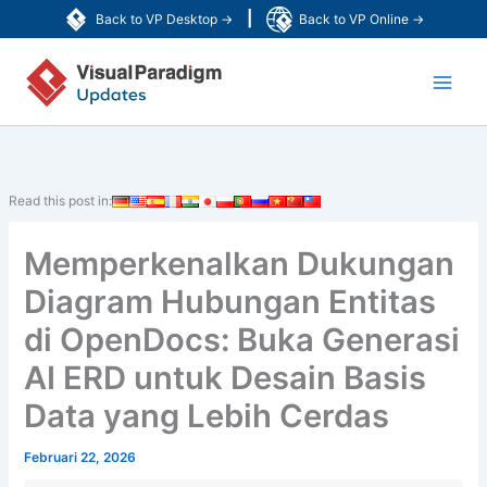
Lewati
|
Back to VP Desktop →
Back to VP Online →
ke
Main
konten
Men
Read this post in:
Memperkenalkan Dukungan
Diagram Hubungan Entitas
di OpenDocs: Buka Generasi
AI ERD untuk Desain Basis
Data yang Lebih Cerdas
Februari 22, 2026