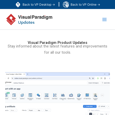
跳
|
Back to VP Desktop →
Back to VP Online →
至
Main
主
要
Men
內
容
Visual Paradigm Product Updates
Stay informed about the latest features and improvements
for all our tools.