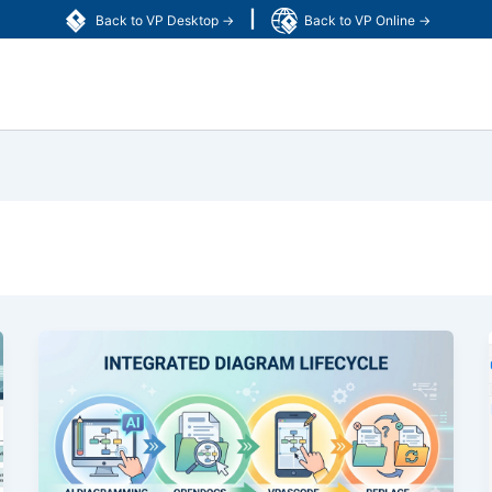
|
Back to VP Desktop →
Back to VP Online →