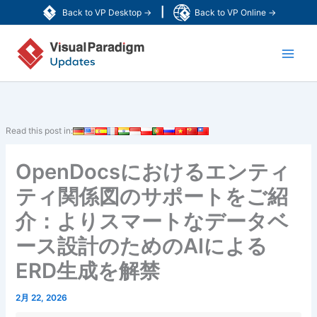
内
|
Back to VP Desktop →
Back to VP Online →
容
Main
を
ス
Men
キ
ッ
プ
Read this post in:
OpenDocsにおけるエンティ
ティ関係図のサポートをご紹
介：よりスマートなデータベ
ース設計のためのAIによる
ERD生成を解禁
2月 22, 2026