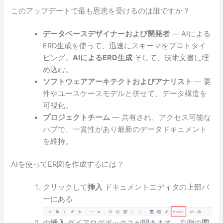
このアップデートで最も恩恵を受けるのは誰ですか？
データベースデザイナーおよび開発者
— AIによる
ERD生成を使って、迅速にスキーマをプロトタイ
ピング。
AIによるERD生成
そして、技術文書に埋
め込む。
ソフトウェアアーキテクトおよびアナリスト
— 要
件やユースケースモデルと併せて、データ構造を
可視化。
プロジェクトチーム
— 共有され、アクセス可能な
ハブで、一貫性があり最新のデータドキュメント
を維持。
AIを使ってER図を作成するには？
クリックして
挿入
ドキュメントエディタの上部バ
ーにある
の
挿入
ダイアログボックスが開きます。左側の
図