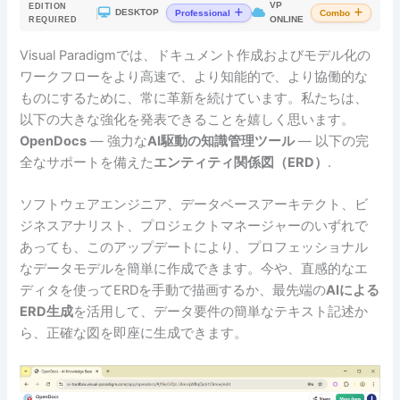
VP
EDITION
|
DESKTOP
Professional
Combo
ONLINE
REQUIRED
Visual Paradigmでは、ドキュメント作成およびモデル化の
ワークフローをより高速で、より知能的で、より協働的な
ものにするために、常に革新を続けています。私たちは、
以下の大きな強化を発表できることを嬉しく思います。
OpenDocs
— 強力な
AI駆動の知識管理ツール
— 以下の完
全なサポートを備えた
エンティティ関係図（ERD）
.
ソフトウェアエンジニア、データベースアーキテクト、ビ
ジネスアナリスト、プロジェクトマネージャーのいずれで
あっても、このアップデートにより、プロフェッショナル
なデータモデルを簡単に作成できます。今や、直感的なエ
ディタを使ってERDを手動で描画するか、最先端の
AIによる
ERD生成
を活用して、データ要件の簡単なテキスト記述か
ら、正確な図を即座に生成できます。