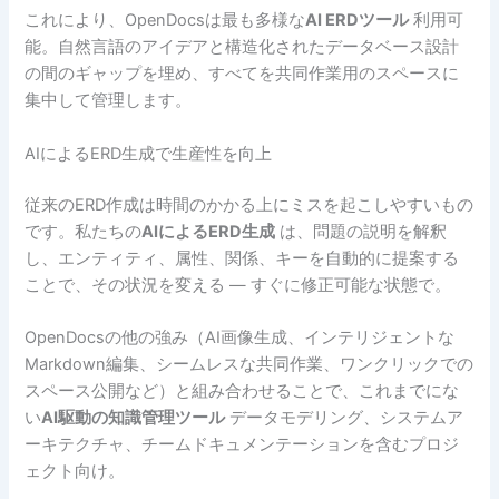
これにより、OpenDocsは最も多様な
AI ERDツール
利用可
能。自然言語のアイデアと構造化されたデータベース設計
の間のギャップを埋め、すべてを共同作業用のスペースに
集中して管理します。
AIによるERD生成で生産性を向上
従来のERD作成は時間のかかる上にミスを起こしやすいもの
です。私たちの
AIによるERD生成
は、問題の説明を解釈
し、エンティティ、属性、関係、キーを自動的に提案する
ことで、その状況を変える — すぐに修正可能な状態で。
OpenDocsの他の強み（AI画像生成、インテリジェントな
Markdown編集、シームレスな共同作業、ワンクリックでの
スペース公開など）と組み合わせることで、これまでにな
い
AI駆動の知識管理ツール
データモデリング、システムア
ーキテクチャ、チームドキュメンテーションを含むプロジ
ェクト向け。