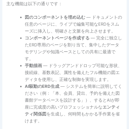
主な機能は以下の通りです：
図のコンポーネントを埋め込む
— ドキュメントの
任意のページに、ライブで編集可能なERDをスム
ーズに挿入し、明確さと文脈を向上させます。
コンポーネントページを作成する
— 完全に独立し
たERD専用のページを割り当て、集中したデータ
モデリングや知識ベースとしての共有に最適で
す。
手動描画
— ドラッグアンドドロップ可能な形状、
接続線、基数表記、属性を備えたフル機能の図エ
ディタを使用し、正確な制御を実現します。
AI駆動のERD生成
— システムを簡単に説明してく
ださい（例：「本、会員、貸出、予約を備えた図
書館データベースを設計する」）、するとAIが即
座に完成度の高いプロフェッショナルな
エンティ
ティ関係図
を生成し、何時間もかかる手作業を省
けます。