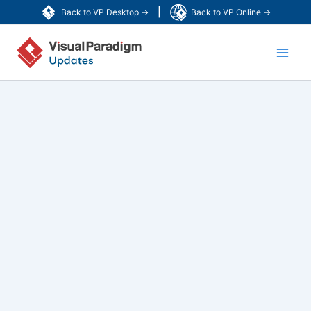
内
|
Back to VP Desktop →
Back to VP Online →
容
Main
を
ス
Men
キ
ッ
プ