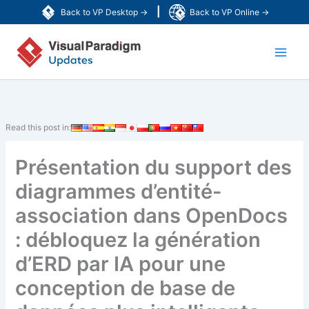
Aller
|
Back to VP Desktop →
Back to VP Online →
au
Main
contenu
Men
Read this post in:
Présentation du support des
diagrammes d’entité-
association dans OpenDocs
: débloquez la génération
d’ERD par IA pour une
conception de base de