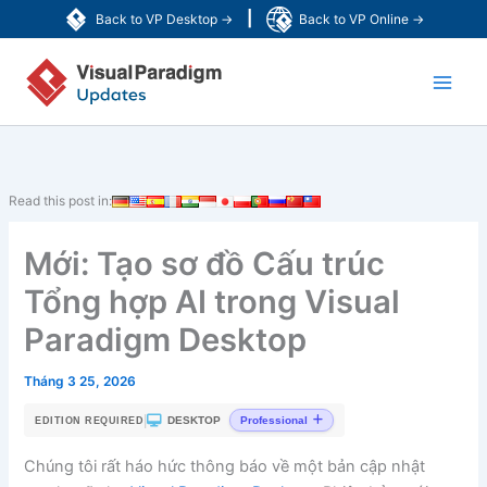
Nhảy
|
Back to VP Desktop →
Back to VP Online →
tới
Main
nội
dung
Men
Read this post in:
Mới: Tạo sơ đồ Cấu trúc
Tổng hợp AI trong Visual
Paradigm Desktop
Tháng 3 25, 2026
|
DESKTOP
Professional
EDITION REQUIRED
Chúng tôi rất háo hức thông báo về một bản cập nhật