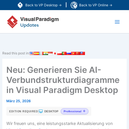
Zum
|
Back to VP Desktop →
Back to VP Online →
Inhalt
Main
springen
Men
Read this post in:
Neu: Generieren Sie AI-
Verbundstrukturdiagramme
in Visual Paradigm Desktop
März 25, 2026
|
DESKTOP
Professional
EDITION REQUIRED
Wir freuen uns, eine leistungsstarke Aktualisierung von