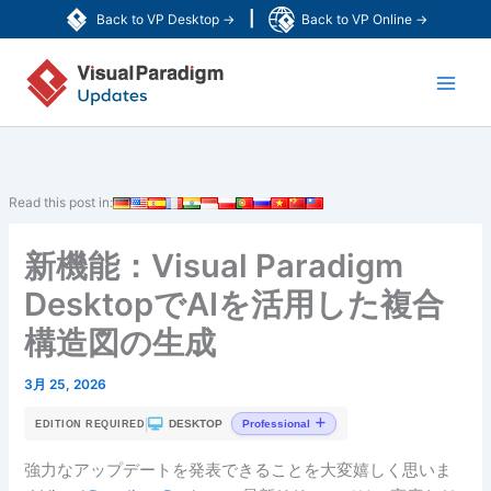
内
|
Back to VP Desktop →
Back to VP Online →
容
Main
を
ス
Men
キ
ッ
プ
Read this post in:
新機能：Visual Paradigm
DesktopでAIを活用した複合
構造図の生成
3月 25, 2026
|
DESKTOP
Professional
EDITION REQUIRED
強力なアップデートを発表できることを大変嬉しく思いま