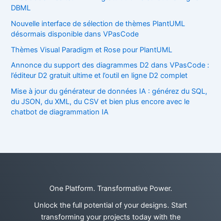
DBML
Nouvelle interface de sélection de thèmes PlantUML
désormais disponible dans VPasCode
Thèmes Visual Paradigm et Rose pour PlantUML
Annonce du support des diagrammes D2 dans VPasCode :
l’éditeur D2 gratuit ultime et l’outil en ligne D2 complet
Mise à jour du générateur de données IA : générez du SQL,
du JSON, du XML, du CSV et bien plus encore avec le
chatbot de diagrammation IA
One Platform. Transformative Power.
Unlock the full potential of your designs. Start
transforming your projects today with the