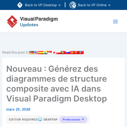
Aller
|
Back to VP Desktop →
Back to VP Online →
au
Main
contenu
Men
Read this post in:
Nouveau : Générez des
diagrammes de structure
composite avec IA dans
Visual Paradigm Desktop
mars 25, 2026
|
DESKTOP
Professional
EDITION REQUIRED