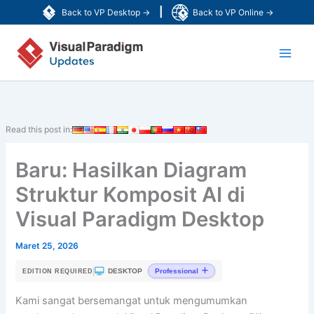
Lewati
|
Back to VP Desktop →
Back to VP Online →
ke
Main
konten
Men
Read this post in:
Baru: Hasilkan Diagram
Struktur Komposit AI di
Visual Paradigm Desktop
Maret 25, 2026
|
DESKTOP
Professional
EDITION REQUIRED
Kami sangat bersemangat untuk mengumumkan