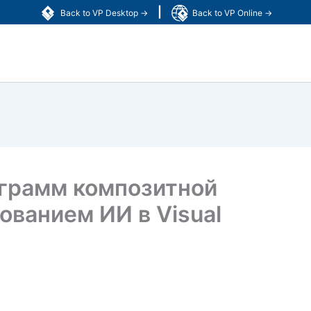
|
Back to VP Desktop →
Back to VP Online →
аграмм композитной
ованием ИИ в Visual