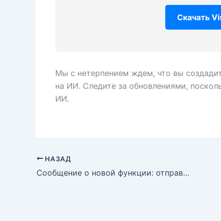
Скачать Vi
Мы с нетерпением ждем, что вы создад
на ИИ. Следите за обновлениями, поско
ИИ.
НАЗАД
Сообщение о новой функции: отправляйте диаграммы из AI-чата Visual Paradigm напрямую в OpenDocs!