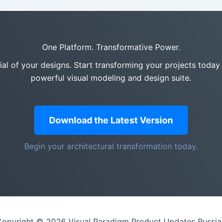
One Platform. Transformative Power.
tial of your designs. Start transforming your projects today
powerful visual modeling and design suite.
Download the Latest Version
Begin your architectural transformation today.
Copyright © 2026 Visual Paradigm Product Updates Russia