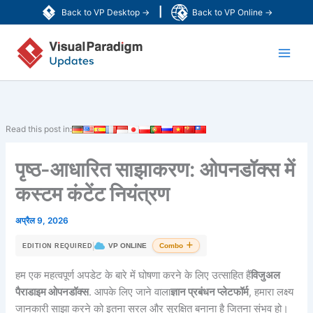
Skip
|
Back to VP Desktop →
Back to VP Online →
to
Main
content
Men
Read this post in:
पृष्ठ-आधारित साझाकरण: ओपनडॉक्स में
कस्टम कंटेंट नियंत्रण
अप्रैल 9, 2026
|
VP ONLINE
Combo
EDITION REQUIRED
हम एक महत्वपूर्ण अपडेट के बारे में घोषणा करने के लिए उत्साहित हैं
विजुअल
पैराडाइम ओपनडॉक्स
. आपके लिए जाने वाला
ज्ञान प्रबंधन प्लेटफॉर्म
, हमारा लक्ष्य
जानकारी साझा करने को इतना सरल और सुरक्षित बनाना है जितना संभव हो।