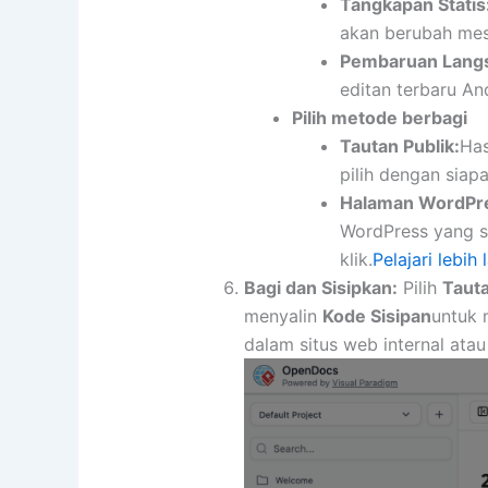
Tangkapan Statis
akan berubah mes
Pembaruan Lang
editan terbaru An
Pilih metode berbagi
Tautan Publik:
Has
pilih dengan siapa
Halaman WordPr
WordPress yang s
klik.
Pelajari lebih l
Bagi dan Sisipkan:
Pilih
Tauta
menyalin
Kode Sisipan
untuk 
dalam situs web internal ata