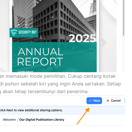
n memasuki mode pemilihan. Cukup centang kotak
i pohon sebelah kiri yang ingin Anda sertakan. Setiap
 akan tetap tersembunyi dari penerima.