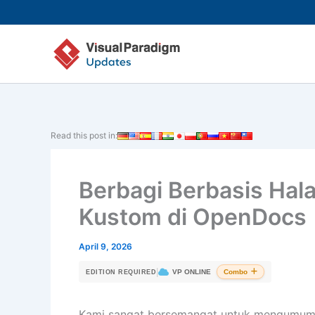
Lewati
ke
konten
Read this post in:
Berbagi Berbasis Hal
Kustom di OpenDocs
April 9, 2026
|
VP ONLINE
Combo
EDITION REQUIRED
Kami sangat bersemangat untuk mengumum