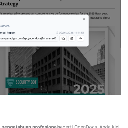
 pengetahuan profesional
seperti OpenDocs, Anda kini