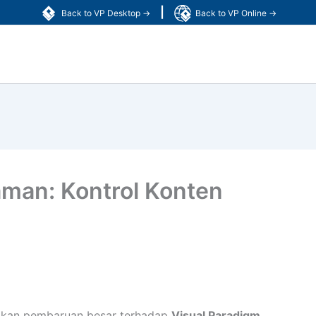
|
Back to VP Desktop →
Back to VP Online →
aman: Kontrol Konten
kan pembaruan besar terhadap
Visual Paradigm