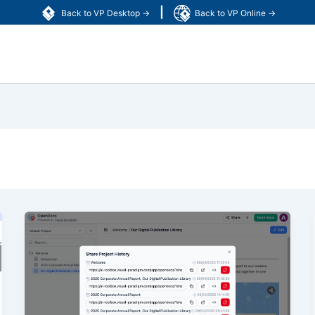
|
Back to VP Desktop →
Back to VP Online →