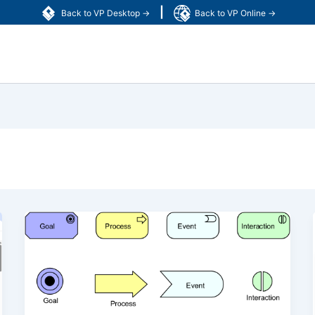
|
Back to VP Desktop →
Back to VP Online →