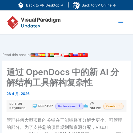
跳
|
Back to VP Desktop →
Back to VP Online →
至
Main
内
容
Men
Read this post in:
通过 OpenDocs 中的新 AI 分
解结构工具解构复杂性
28 4 月, 2026
VP
EDITION
|
DESKTOP
Professional
Combo
ONLINE
REQUIRED
管理任何大型项目的关键在于能够将其分解为更小、可管理
的部分。为了支持您的项目规划和资源分配，Visual