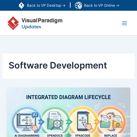
跳
|
Back to VP Desktop →
Back to VP Online →
至
Main
内
容
Men
Software Development