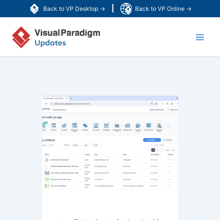
跳
|
Back to VP Desktop →
Back to VP Online →
至
Main
内
容
Men