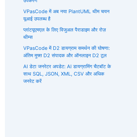
उपकरण
VPasCode में अब नया PlantUML थीम चयन
यूआई उपलब्ध है
प्लांटयूएमएल के लिए विजुअल पैराडाइम और रोज़
थीम्स
VPasCode में D2 डायग्राम समर्थन की घोषणा:
अंतिम मुफ्त D2 संपादक और ऑनलाइन D2 टूल
AI डेटा जनरेटर अपडेट: AI डायग्रामिंग चैटबॉट के
साथ SQL, JSON, XML, CSV और अधिक
जनरेट करें