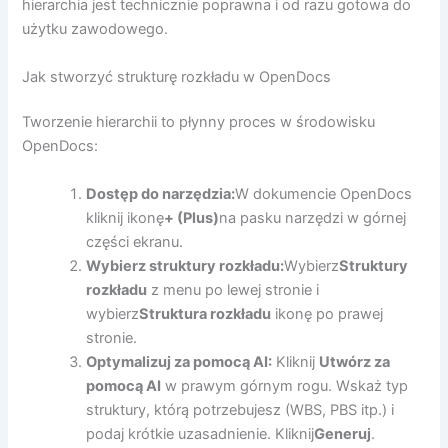
hierarchia jest technicznie poprawna i od razu gotowa do
użytku zawodowego.
Jak stworzyć strukturę rozkładu w OpenDocs
Tworzenie hierarchii to płynny proces w środowisku
OpenDocs:
Dostęp do narzędzia:
W dokumencie OpenDocs
kliknij ikonę
+ (Plus)
na pasku narzędzi w górnej
części ekranu.
Wybierz struktury rozkładu:
Wybierz
Struktury
rozkładu
z menu po lewej stronie i
wybierz
Struktura rozkładu
ikonę po prawej
stronie.
Optymalizuj za pomocą AI:
Kliknij
Utwórz za
pomocą AI
w prawym górnym rogu. Wskaż typ
struktury, którą potrzebujesz (WBS, PBS itp.) i
podaj krótkie uzasadnienie. Kliknij
Generuj
.