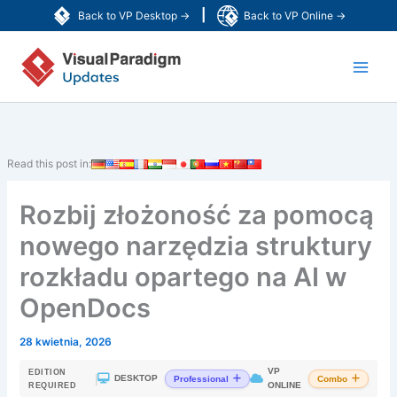
Przejdź
|
Back to VP Desktop →
Back to VP Online →
do
Main
treści
Men
Read this post in:
Rozbij złożoność za pomocą
nowego narzędzia struktury
rozkładu opartego na AI w
OpenDocs
28 kwietnia, 2026
VP
EDITION
|
DESKTOP
Professional
Combo
ONLINE
REQUIRED