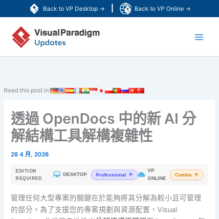
跳
|
Back to VP Desktop →
Back to VP Online →
至
Main
主
要
Men
內
容
Read this post in:
透過 OpenDocs 中的新 AI 分
解結構工具解構複雜性
28 4 月, 2026
VP
EDITION
|
DESKTOP
Professional
Combo
ONLINE
REQUIRED
管理任何大型專案的關鍵在於能夠將其分解為較小且可管理
的部分。為了支援您的專案規劃與資源配置，Visual