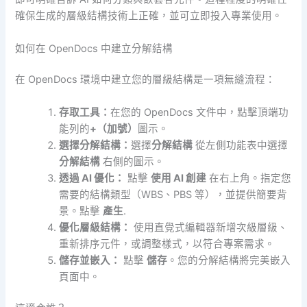
確保生成的層級結構技術上正確，並可立即投入專業使用。
如何在 OpenDocs 中建立分解結構
在 OpenDocs 環境中建立您的層級結構是一項無縫流程：
存取工具：
在您的 OpenDocs 文件中，點擊頂端功
能列的
+（加號）
圖示。
選擇分解結構：
選擇
分解結構
從左側功能表中選擇
分解結構
右側的圖示。
透過 AI 優化：
點擊
使用 AI 創建
在右上角。指定您
需要的結構類型（WBS、PBS 等），並提供簡要背
景。點擊
產生
.
優化層級結構：
使用直覺式編輯器新增次級層級、
重新排序元件，或調整樣式，以符合專案需求。
儲存並嵌入：
點擊
儲存
。您的分解結構將完美嵌入
頁面中。