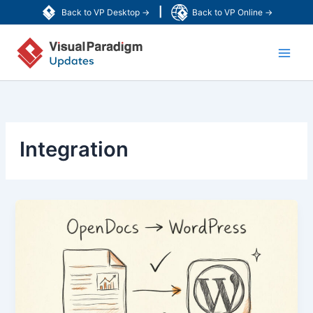
跳
|
Back to VP Desktop →
Back to VP Online →
至
Main
内
容
Men
Integration