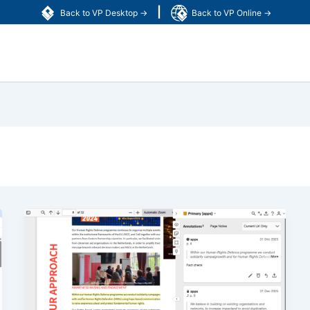
|
Back to VP Desktop →
Back to VP Online →