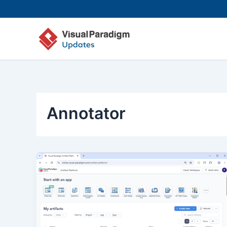
跳
至
内
容
Annotator