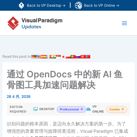
跳
|
Back to VP Desktop →
Back to VP Online →
至
Main
内
容
Men
Read this post in:
通过 OpenDocs 中的新 AI 鱼
骨图工具加速问题解决
28 4 月, 2026
VP
EDITION
|
DESKTOP
Professional
Combo
ONLINE
REQUIRED
识别问题的根本原因，是迈向永久解决方案的第一步。为了
增强您的质量管理与故障排查流程，Visual Paradigm 已集成