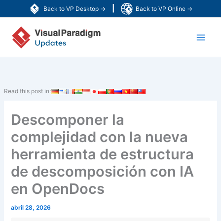
Ir
|
Back to VP Desktop →
Back to VP Online →
al
Main
contenido
Men
Read this post in:
Descomponer la
complejidad con la nueva
herramienta de estructura
de descomposición con IA
en OpenDocs
abril 28, 2026