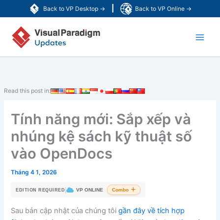
Nhảy
|
Back to VP Desktop →
Back to VP Online →
tới
Main
nội
dung
Men
Read this post in:
Tính năng mới: Sắp xếp và
nhúng kệ sách kỹ thuật số
vào OpenDocs
Tháng 4 1, 2026
|
VP ONLINE
Combo
EDITION REQUIRED
Sau bản cập nhật của chúng tôi
gần đây về tích hợp