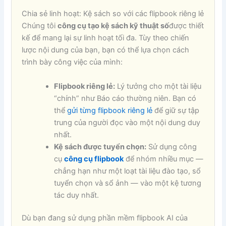
Chia sẻ linh hoạt: Kệ sách so với các flipbook riêng lẻ
Chúng tôi
công cụ tạo kệ sách kỹ thuật số
được thiết
kế để mang lại sự linh hoạt tối đa. Tùy theo chiến
lược nội dung của bạn, bạn có thể lựa chọn cách
trình bày công việc của mình:
Flipbook riêng lẻ:
Lý tưởng cho một tài liệu
“chính” như Báo cáo thường niên. Bạn có
thể
gửi từng flipbook riêng lẻ
để giữ sự tập
trung của người đọc vào một nội dung duy
nhất.
Kệ sách được tuyển chọn:
Sử dụng công
cụ
công cụ flipbook
để nhóm nhiều mục —
chẳng hạn như một loạt tài liệu đào tạo, sổ
tuyển chọn và sổ ảnh — vào một kệ tương
tác duy nhất.
Dù bạn đang sử dụng phần mềm flipbook AI của