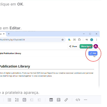
clique em
OK
.
ue em
Editar
.
 a prateleira apareça.