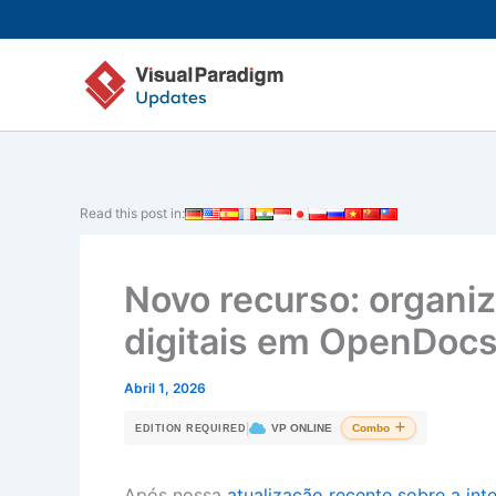
Skip
to
content
Read this post in:
Novo recurso: organiz
digitais em OpenDoc
Abril 1, 2026
|
VP ONLINE
Combo
EDITION REQUIRED
Após nossa
atualização recente sobre a int