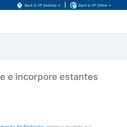
|
Back to VP Desktop →
Back to VP Online →
e e incorpore estantes
s
egração de flipbooks
, estamos levando sua