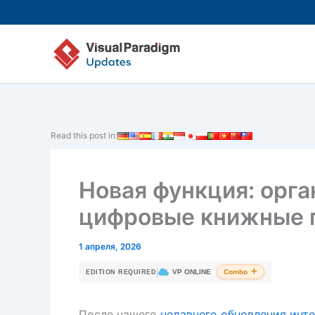
Перейти
к
содержимому
Read this post in:
Новая функция: орга
цифровые книжные 
1 апреля, 2026
|
VP ONLINE
Combo
EDITION REQUIRED
После нашего
недавнего обновления инт