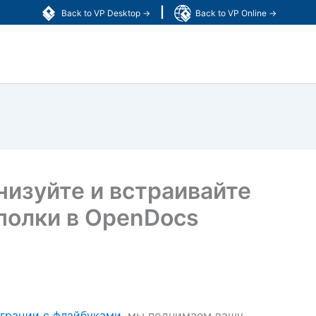
|
Back to VP Desktop →
Back to VP Online →
низуйте и встраивайте
полки в OpenDocs
еграции с флайбуками
, мы поднимаем вашу