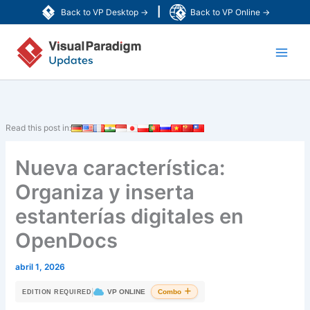
Ir
|
Back to VP Desktop →
Back to VP Online →
al
Main
contenido
Men
Read this post in:
Nueva característica:
Organiza y inserta
estanterías digitales en
OpenDocs
abril 1, 2026
|
VP ONLINE
Combo
EDITION REQUIRED