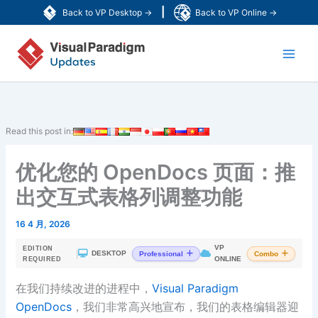
跳
|
Back to VP Desktop →
Back to VP Online →
至
Main
内
容
Men
Read this post in:
优化您的 OpenDocs 页面：推
出交互式表格列调整功能
16 4 月, 2026
VP
EDITION
|
DESKTOP
Professional
Combo
ONLINE
REQUIRED
在我们持续改进的进程中，
Visual Paradigm
OpenDocs
，我们非常高兴地宣布，我们的表格编辑器迎