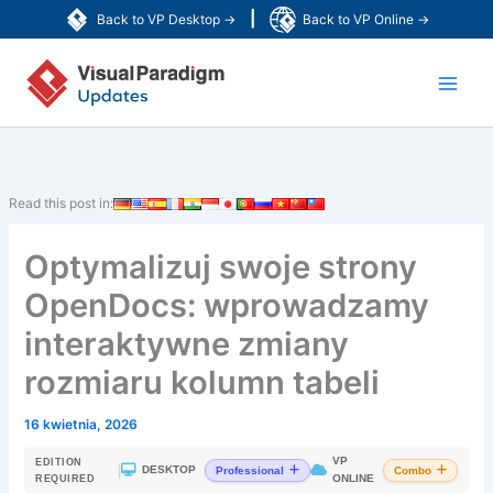
Przejdź
|
Back to VP Desktop →
Back to VP Online →
do
Main
treści
Men
Read this post in:
Optymalizuj swoje strony
OpenDocs: wprowadzamy
interaktywne zmiany
rozmiaru kolumn tabeli
16 kwietnia, 2026
VP
EDITION
|
DESKTOP
Professional
Combo
ONLINE
REQUIRED