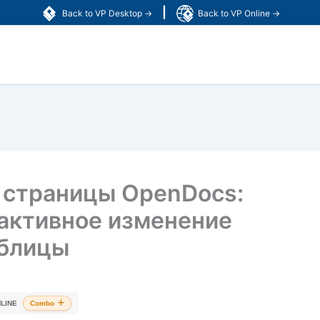
|
Back to VP Desktop →
Back to VP Online →
 страницы OpenDocs:
активное изменение
аблицы
LINE
Combo