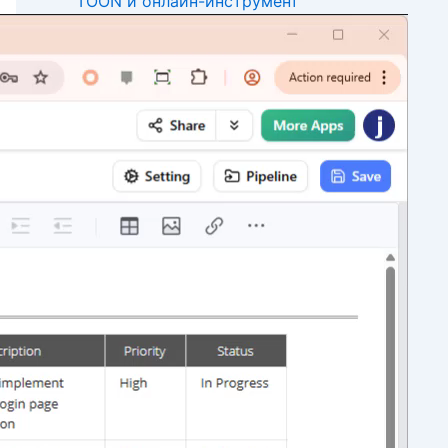
TOON и онлайн-инструмент
диаграмм TOON
Визуализируйте код JSONL и
NDJSON мгновенно | Бесплатный
онлайн-редактор JSONL и
инструмент диаграмм
Простое визуализация JSON с
комментариями: представляем
поддержку JSONC в VPasCode
Визуализируйте JSON5 без усилий:
представляем бесплатную
поддержку JSON5 в VPasCode
Улучшите свою рабочую среду:
автоформатирование ECharts теперь
доступно в VPasCode!