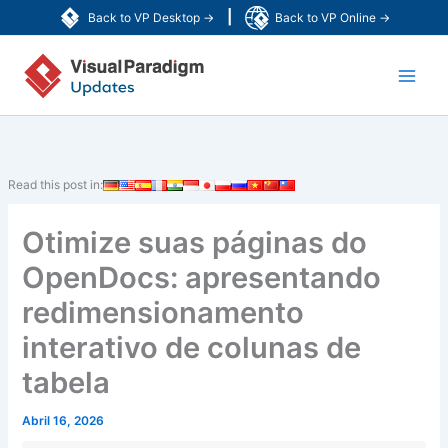
Skip
|
Back to VP Desktop →
Back to VP Online →
to
Main
content
Men
Read this post in:
Otimize suas páginas do
OpenDocs: apresentando
redimensionamento
interativo de colunas de
tabela
Abril 16, 2026