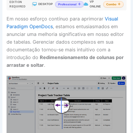
VP
EDITION
|
DESKTOP
Professional
Combo
ONLINE
REQUIRED
Em nosso esforço contínuo para aprimorar
Visual
Paradigm OpenDocs
, estamos entusiasmados em
anunciar uma melhoria significativa em nosso editor
de tabelas. Gerenciar dados complexos em sua
documentação tornou-se mais intuitivo com a
introdução do
Redimensionamento de colunas por
arrastar e soltar
.