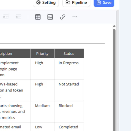
उपकरण
VPasCode में अब नया PlantUML थीम चयन
यूआई उपलब्ध है
प्लांटयूएमएल के लिए विजुअल पैराडाइम और रोज़
थीम्स
VPasCode में D2 डायग्राम समर्थन की घोषणा:
अंतिम मुफ्त D2 संपादक और ऑनलाइन D2 टूल
AI डेटा जनरेटर अपडेट: AI डायग्रामिंग चैटबॉट के
साथ SQL, JSON, XML, CSV और अधिक
जनरेट करें