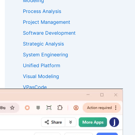
Modeling
Process Analysis
Project Management
Software Development
Strategic Analysis
System Engineering
Unified Platform
Visual Modeling
VPasCode
Recent Posts
VPasCode में DBML समर्थन का परिचय: अंतिम
मुक्त DBML संपादक और ऑनलाइन DBML