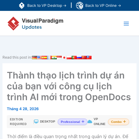
Nhảy
|
Back to VP Desktop →
Back to VP Online →
tới
Main
nội
dung
Men
Read this post in:
Thành thạo lịch trình dự án
của bạn với công cụ lịch
trình AI mới trong OpenDocs
Tháng 4 28, 2026
VP
EDITION
|
DESKTOP
Professional
Combo
ONLINE
REQUIRED
Thời điểm là điều quan trọng nhất trong quản lý dự án. Để