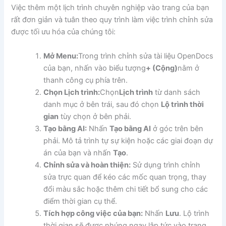
Việc thêm một lịch trình chuyên nghiệp vào trang của bạn
rất đơn giản và tuân theo quy trình làm việc trình chỉnh sửa
được tối ưu hóa của chúng tôi:
Mở Menu:
Trong trình chỉnh sửa tài liệu OpenDocs
của bạn, nhấn vào biểu tượng
+ (Cộng)
nằm ở
thanh công cụ phía trên.
Chọn Lịch trình:
Chọn
Lịch trình
từ danh sách
danh mục ở bên trái, sau đó chọn
Lộ trình thời
gian
tùy chọn ở bên phải.
Tạo bằng AI:
Nhấn
Tạo bằng AI
ở góc trên bên
phải. Mô tả trình tự sự kiện hoặc các giai đoạn dự
án của bạn và nhấn
Tạo
.
Chỉnh sửa và hoàn thiện:
Sử dụng trình chỉnh
sửa trực quan để kéo các mốc quan trọng, thay
đổi màu sắc hoặc thêm chi tiết bổ sung cho các
điểm thời gian cụ thể.
Tích hợp công việc của bạn:
Nhấn
Lưu
. Lộ trình
thời gian sẽ được nhúng ngay lập tức vào trang