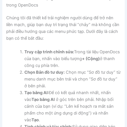
trong OpenDocs
Chúng tôi đã thiết kế trải nghiệm người dùng để trở nên
liền mạch, giúp bạn duy trì trạng thái “chảy” mà không cần
phải điều hướng qua các menu phức tạp. Dưới đây là cách
bạn có thể bắt đầu:
Truy cập trình chỉnh sửa:
Trong tài liệu OpenDocs
của bạn, nhấn vào biểu tượng
+ (Cộng)
ở thanh
công cụ phía trên.
Chọn Bản đồ tư duy:
Chọn mục “Sơ đồ tư duy” từ
menu danh mục bên trái và chọn “Sơ đồ tư duy”
ở bên phải.
Tạo bằng AI:
Để có kết quả nhanh nhất, nhấn
vào
Tạo bằng AI
ở góc trên bên phải. Nhập bối
cảnh của bạn (ví dụ: “Lên kế hoạch ra mắt sản
phẩm cho một ứng dụng di động”) và nhấn
vào
Tạo
.
Tinh chỉnh và tùy chỉnh:
Sử dụng giao diện kéo