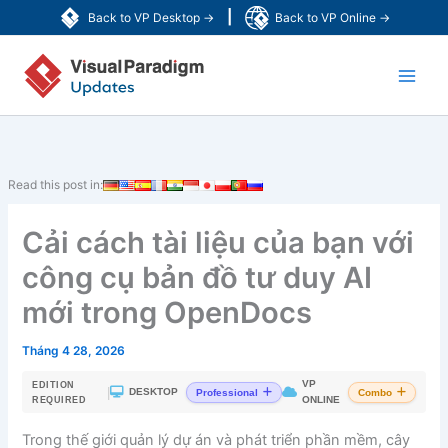
Nhảy
|
Back to VP Desktop →
Back to VP Online →
tới
Main
nội
dung
Men
Read this post in:
Cải cách tài liệu của bạn với
công cụ bản đồ tư duy AI
mới trong OpenDocs
Tháng 4 28, 2026
VP
EDITION
|
DESKTOP
Professional
Combo
ONLINE
REQUIRED
Trong thế giới quản lý dự án và phát triển phần mềm, cây