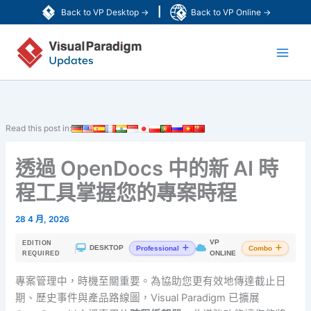
跳
|
Back to VP Desktop →
Back to VP Online →
至
Main
主
要
Men
內
容
Read this post in:
透過 OpenDocs 中的新 AI 時
程工具掌握您的專案時程
28 4 月, 2026
VP
EDITION
|
DESKTOP
Professional
Combo
ONLINE
REQUIRED
專案管理中，時機至關重要。為協助您更有效地傳達截止日
期、歷史事件與產品路線圖，Visual Paradigm 已擴展