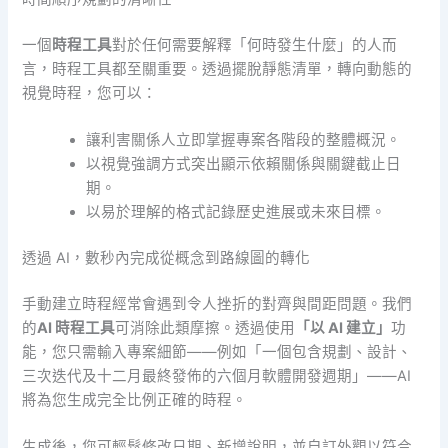
一個
時程工具
對於任何需要解釋「何時發生什麼」的人而
言，時程工具都至關重要。透過擺脫靜態清單，轉向動態的
視覺時程，您可以：
讓利害關係人立即掌握專案各階段的整體概況。
以視覺強調方式突出顯示依賴關係與關鍵截止日
期。
以易於理解的格式記錄歷史進展或未來目標。
透過 AI，數秒內完成從概念到路線圖的轉化
手動建立時程經常會遇到令人挫折的對齊與間距問題。我們
的
AI 時程工具
可消除此類摩擦。透過使用
「以 AI 建立」
功
能，您只需輸入專案細節——例如「一個包含規劃、設計、
三次迭代及十二月最終發佈的六個月軟體開發週期」——AI
將為您生成完全比例正確的時程。
生成後，您可輕鬆修改日期、新增說明，並自訂外觀以符合