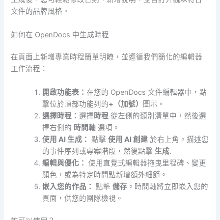
文件的品牌風格。
如何在 OpenDocs 中生成時程
在頁面上新增專業時程簡單明瞭，並遵循我們簡化的編輯器
工作流程：
開啟功能表：
在您的 OpenDocs 文件編輯器中，點
擊位於頂部功能列的
+（加號）
圖示。
選擇時程：
選擇
時程
從左側的類別清單中，然後選
擇右側的
時間軸
選項。
使用 AI 生成：
點擊
使用 AI 創建
於右上角。描述您
的事件序列或專案階段，然後點擊
生成
.
編輯與優化：
使用直覺式編輯器拖曳里程碑、變更
顏色，或為特定時間點新增額外細節。
嵌入您的作品：
點擊
儲存
。時間軸將立即嵌入您的
頁面，供您的團隊檢視。