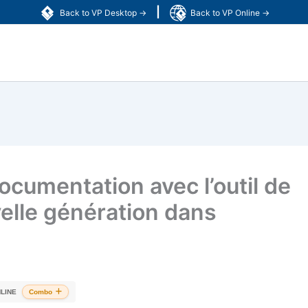
|
Back to VP Desktop →
Back to VP Online →
ocumentation avec l’outil de
elle génération dans
LINE
Combo