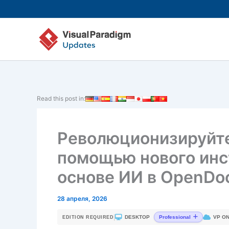
Перейти
к
содержимому
Read this post in:
Революционизируйте
помощью нового инс
основе ИИ в OpenDo
28 апреля, 2026
|
DESKTOP
VP ON
Professional
EDITION REQUIRED