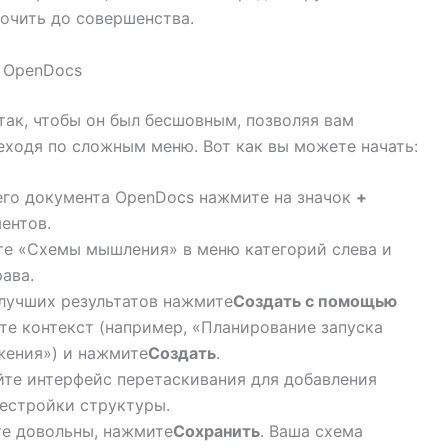
очить до совершенства.
в OpenDocs
так, чтобы он был бесшовным, позволяя вам
реходя по сложным меню. Вот как вы можете начать:
его документа OpenDocs нажмите на значок
+
ентов.
е «Схемы мышления» в меню категорий слева и
ава.
лучших результатов нажмите
Создать с помощью
те контекст (например, «Планирование запуска
жения») и нажмите
Создать
.
те интерфейс перетаскивания для добавления
рестройки структуры.
те довольны, нажмите
Сохранить
. Ваша схема