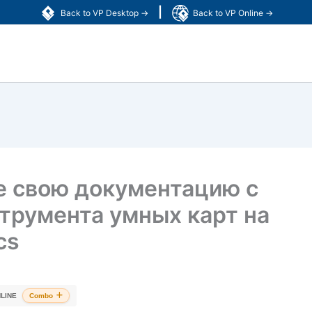
|
Back to VP Desktop →
Back to VP Online →
 свою документацию с
трумента умных карт на
cs
LINE
Combo