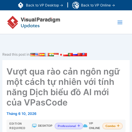
Nhảy
|
Back to VP Desktop →
Back to VP Online →
tới
Main
nội
dung
Men
Read this post in:
Vượt qua rào cản ngôn ngữ
một cách tự nhiên với tính
năng Dịch biểu đồ AI mới
của VPasCode
Tháng 6 10, 2026
VP
EDITION
|
DESKTOP
Professional
Combo
ONLINE
REQUIRED