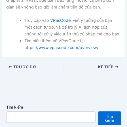
Graphviz, VPasCode đảm bảo rằng một lỗi cú pháp đơn
giản sẽ không bao giờ làm chậm tiến độ của bạn.
Truy cập vào
VPasCode
, viết ý tưởng của bạn
một cách tự do, và để trợ lý AI tích hợp của
chúng tôi xử lý việc tuân thủ cú pháp mã cho bạn!
Tìm hiểu thêm về VPasCode tại
https://www.vpascode.com/overview/
TRƯỚC ĐÓ
KẾ TIẾP
Tìm kiếm
Tìm
kiếm