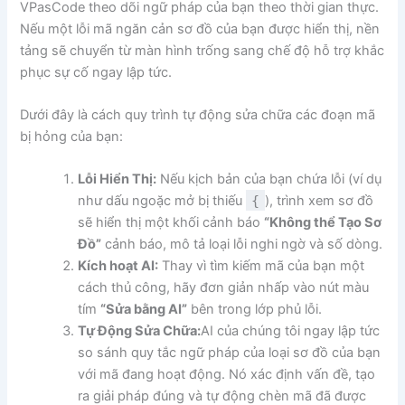
VPasCode theo dõi ngữ pháp của bạn theo thời gian thực.
Nếu một lỗi mã ngăn cản sơ đồ của bạn được hiển thị, nền
tảng sẽ chuyển từ màn hình trống sang chế độ hỗ trợ khắc
phục sự cố ngay lập tức.
Dưới đây là cách quy trình tự động sửa chữa các đoạn mã
bị hỏng của bạn:
Lỗi Hiển Thị:
Nếu kịch bản của bạn chứa lỗi (ví dụ
như dấu ngoặc mở bị thiếu
{
), trình xem sơ đồ
sẽ hiển thị một khối cảnh báo
“Không thể Tạo Sơ
Đồ”
cảnh báo, mô tả loại lỗi nghi ngờ và số dòng.
Kích hoạt AI:
Thay vì tìm kiếm mã của bạn một
cách thủ công, hãy đơn giản nhấp vào nút màu
tím
“Sửa bằng AI”
bên trong lớp phủ lỗi.
Tự Động Sửa Chữa:
AI của chúng tôi ngay lập tức
so sánh quy tắc ngữ pháp của loại sơ đồ của bạn
với mã đang hoạt động. Nó xác định vấn đề, tạo
ra giải pháp đúng và tự động chèn mã đã được