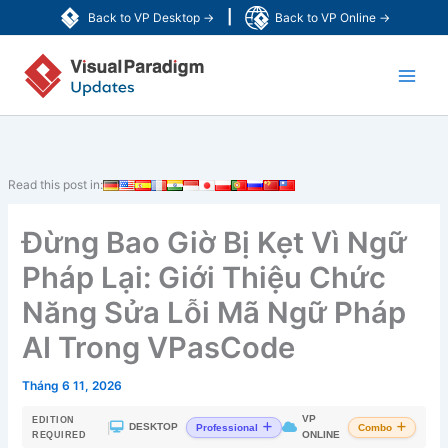
Nhảy
|
Back to VP Desktop →
Back to VP Online →
tới
Main
nội
dung
Men
Read this post in:
Đừng Bao Giờ Bị Kẹt Vì Ngữ
Pháp Lại: Giới Thiệu Chức
Năng Sửa Lỗi Mã Ngữ Pháp
AI Trong VPasCode
Tháng 6 11, 2026
VP
EDITION
|
DESKTOP
Professional
Combo
ONLINE
REQUIRED