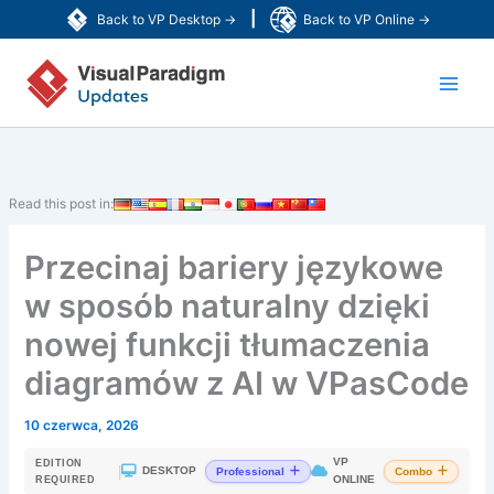
Przejdź
|
Back to VP Desktop →
Back to VP Online →
do
Main
treści
Men
Read this post in:
Przecinaj bariery językowe
w sposób naturalny dzięki
nowej funkcji tłumaczenia
diagramów z AI w VPasCode
10 czerwca, 2026
VP
EDITION
|
DESKTOP
Professional
Combo
ONLINE
REQUIRED