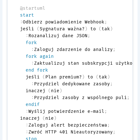
@startuml
start
:
Odbierz powiadomienie Webhook
;
jeśli 
(
Sygnatura ważna?
)
 to 
(
tak
)
:
Rozanalizuj dane JSON
;
fork
:
Zaloguj zdarzenie do analizy
;
fork again
:
Zaktualizuj stan subskrypcji użytkown
end fork
  jeśli 
(
Plan premium?
)
 to 
(
tak
)
:
Przydziel dedykowane zasoby
;
  inaczej 
(
nie
)
:
Przydziel zasoby z wspólnego puli
;
endif
:
Wyślij potwierdzenie e-mail
;
inaczej 
(
nie
)
:
Zaloguj alert bezpieczeństwa
;
:
Zwróć HTTP 401 Nieautoryzowany
;
stop