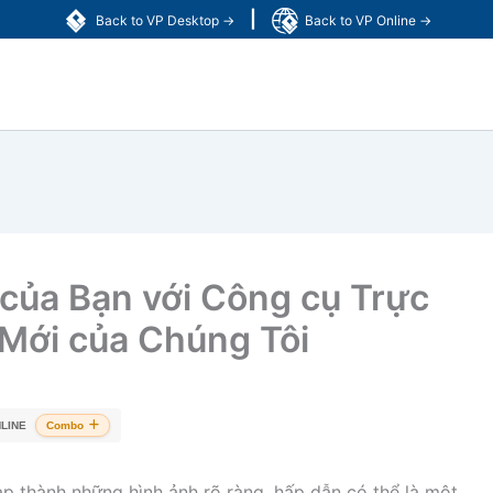
|
Back to VP Desktop →
Back to VP Online →
 của Bạn với Công cụ Trực
 Mới của Chúng Tôi
LINE
Combo
ạp thành những hình ảnh rõ ràng, hấp dẫn có thể là một