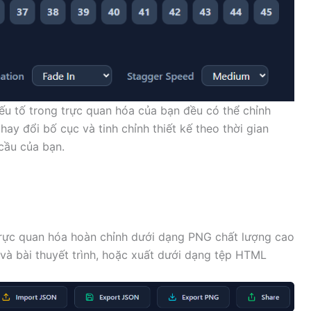
ếu tố trong trực quan hóa của bạn đều có thể chỉnh
hay đổi bố cục và tinh chỉnh thiết kế theo thời gian
cầu của bạn.
trực quan hóa hoàn chỉnh dưới dạng PNG chất lượng cao
và bài thuyết trình, hoặc xuất dưới dạng tệp HTML