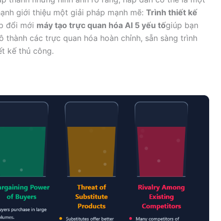
 hạnh giới thiệu một giải pháp mạnh mẽ:
Trình thiết kế
áp đổi mới
máy tạo trực quan hóa AI 5 yếu tố
giúp bạn
hô thành các trực quan hóa hoàn chỉnh, sẵn sàng trình
ết kế thủ công.