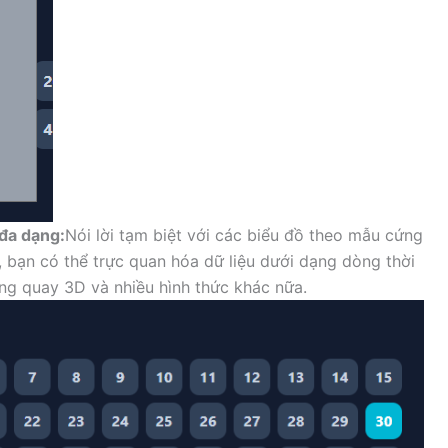
đa dạng:
Nói lời tạm biệt với các biểu đồ theo mẫu cứng
 bạn có thể trực quan hóa dữ liệu dưới dạng dòng thời
vòng quay 3D và nhiều hình thức khác nữa.