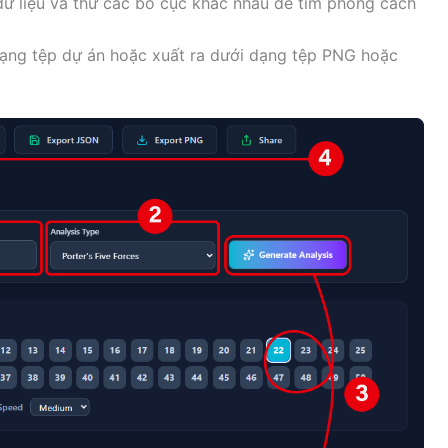
dữ liệu và thử các bố cục khác nhau để tìm phong cách
dạng tệp dự án hoặc xuất ra dưới dạng tệp PNG hoặc