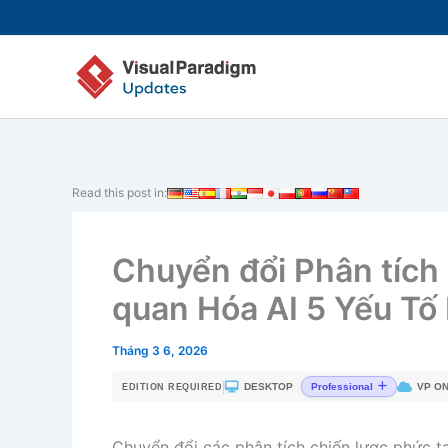
Nhảy
tới
nội
dung
Read this post in:
Chuyển đổi Phân tích
quan Hóa AI 5 Yếu Tố
Tháng 3 6, 2026
|
DESKTOP
VP ON
Professional
EDITION REQUIRED
Chuyển đổi các phân tích chiến lược phức t