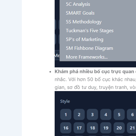
Khám phá nhiều bố cục trực quan 
nhắc. Với hơn 50 bố cục khác nhau,
gian, sơ đồ tư duy, truyện tranh, 