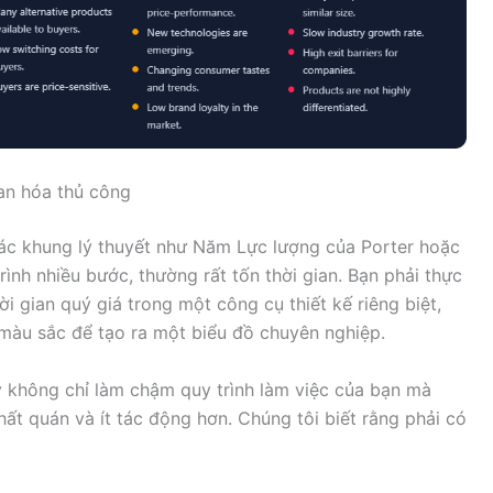
uan hóa thủ công
các khung lý thuyết như Năm Lực lượng của Porter hoặc
ình nhiều bước, thường rất tốn thời gian. Bạn phải thực
ời gian quý giá trong một công cụ thiết kế riêng biệt,
 màu sắc để tạo ra một biểu đồ chuyên nghiệp.
y không chỉ làm chậm quy trình làm việc của bạn mà
ất quán và ít tác động hơn. Chúng tôi biết rằng phải có