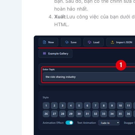
bạn. Sau đó, bạn có thể chỉnh sửa 
hoàn hảo nhất.
Xuất:
Lưu công việc của bạn dưới 
HTML.