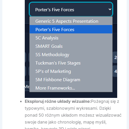
Eksploruj różne układy wizualne:
Pożegnaj się z
typowymi, szablonowymi wykresami. Dzięki
ponad 50 różnym układom możesz wizualizować
swoje dane jako chronologię, mapę myśli,
komiks, karuzelę 3D i wiele więcej.