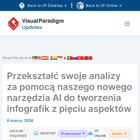
Przejdź
|
Back to VP Desktop →
Back to VP Online →
do
Main
treści
Men
Read this post in:
Przekształć swoje analizy
za pomocą naszego nowego
narzędzia AI do tworzenia
infografik z pięciu aspektów
6 marca, 2026
VP
EDITION
|
DESKTOP
Professional
Combo
ONLINE
REQUIRED