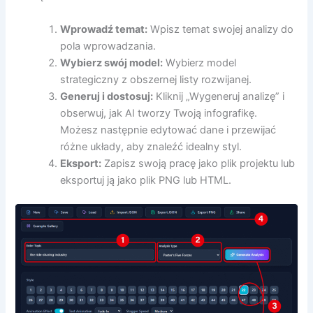
Wprowadź temat:
Wpisz temat swojej analizy do
pola wprowadzania.
Wybierz swój model:
Wybierz model
strategiczny z obszernej listy rozwijanej.
Generuj i dostosuj:
Kliknij „Wygeneruj analizę” i
obserwuj, jak AI tworzy Twoją infografikę.
Możesz następnie edytować dane i przewijać
różne układy, aby znaleźć idealny styl.
Eksport:
Zapisz swoją pracę jako plik projektu lub
eksportuj ją jako plik PNG lub HTML.