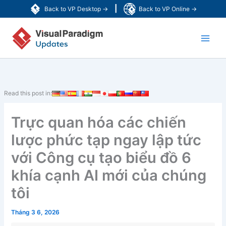
Nhảy
|
Back to VP Desktop →
Back to VP Online →
tới
Main
nội
dung
Men
Read this post in:
Trực quan hóa các chiến
lược phức tạp ngay lập tức
với Công cụ tạo biểu đồ 6
khía cạnh AI mới của chúng
tôi
Tháng 3 6, 2026