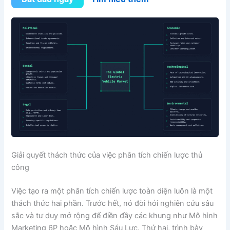
Giải quyết thách thức của việc phân tích chiến lược thủ
công
Việc tạo ra một phân tích chiến lược toàn diện luôn là một
thách thức hai phần. Trước hết, nó đòi hỏi nghiên cứu sâu
sắc và tư duy mở rộng để điền đầy các khung như Mô hình
Marketing 6P hoặc Mô hình Sáu Lực. Thứ hai, trình bày