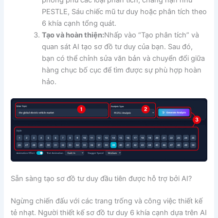
phong phú các loại phân tích, chẳng hạn như
PESTLE, Sáu chiếc mũ tư duy hoặc phân tích theo
6 khía cạnh tổng quát.
Tạo và hoàn thiện:
Nhấp vào “Tạo phân tích” và
quan sát AI tạo sơ đồ tư duy của bạn. Sau đó,
bạn có thể chỉnh sửa văn bản và chuyển đổi giữa
hàng chục bố cục để tìm được sự phù hợp hoàn
hảo.
Sẵn sàng tạo sơ đồ tư duy đầu tiên được hỗ trợ bởi AI?
Ngừng chiến đấu với các trang trống và công việc thiết kế
tẻ nhạt. Người thiết kế sơ đồ tư duy 6 khía cạnh dựa trên AI