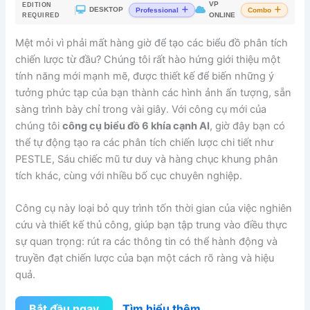
VP
EDITION
|
DESKTOP
Professional
Combo
ONLINE
REQUIRED
Mệt mỏi vì phải mất hàng giờ để tạo các biểu đồ phân tích
chiến lược từ đầu? Chúng tôi rất hào hứng giới thiệu một
tính năng mới mạnh mẽ, được thiết kế để biến những ý
tưởng phức tạp của bạn thành các hình ảnh ấn tượng, sẵn
sàng trình bày chỉ trong vài giây. Với công cụ mới của
chúng tôi
công cụ biểu đồ 6 khía cạnh AI
, giờ đây bạn có
thể tự động tạo ra các phân tích chiến lược chi tiết như
PESTLE, Sáu chiếc mũ tư duy và hàng chục khung phân
tích khác, cùng với nhiều bố cục chuyên nghiệp.
Công cụ này loại bỏ quy trình tốn thời gian của việc nghiên
cứu và thiết kế thủ công, giúp bạn tập trung vào điều thực
sự quan trọng: rút ra các thông tin có thể hành động và
truyền đạt chiến lược của bạn một cách rõ ràng và hiệu
quả.
Bắt đầu ngay
Tìm hiểu thêm